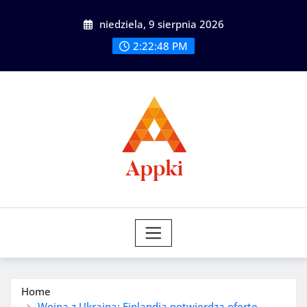
Skip
niedziela, 9 sierpnia 2026
to
content
2:22:50 PM
Home
Wojna z Ukrainą: Finlandia potwierdza ofertę