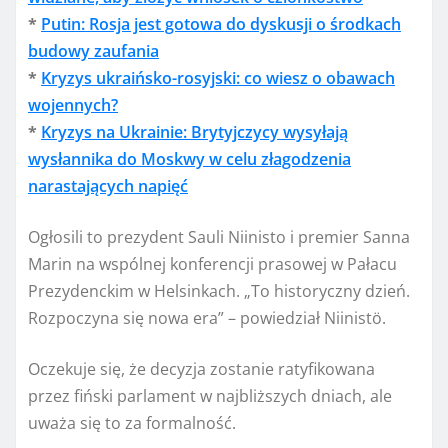
*
Putin: Rosja jest gotowa do dyskusji o środkach
budowy zaufania
*
Kryzys ukraińsko-rosyjski: co wiesz o obawach
wojennych?
*
Kryzys na Ukrainie: Brytyjczycy wysyłają
wysłannika do Moskwy w celu złagodzenia
narastających napięć
Ogłosili to prezydent Sauli Niinisto i premier Sanna
Marin na wspólnej konferencji prasowej w Pałacu
Prezydenckim w Helsinkach. „To historyczny dzień.
Rozpoczyna się nowa era” – powiedział Niinistö.
Oczekuje się, że decyzja zostanie ratyfikowana
przez fiński parlament w najbliższych dniach, ale
uważa się to za formalność.