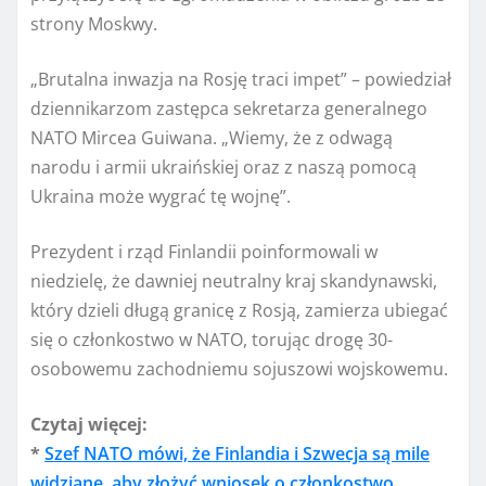
strony Moskwy.
„Brutalna inwazja na Rosję traci impet” – powiedział
dziennikarzom zastępca sekretarza generalnego
NATO Mircea Guiwana. „Wiemy, że z odwagą
narodu i armii ukraińskiej oraz z naszą pomocą
Ukraina może wygrać tę wojnę”.
Prezydent i rząd Finlandii poinformowali w
niedzielę, że dawniej neutralny kraj skandynawski,
który dzieli długą granicę z Rosją, zamierza ubiegać
się o członkostwo w NATO, torując drogę 30-
osobowemu zachodniemu sojuszowi wojskowemu.
Czytaj więcej:
*
Szef NATO mówi, że Finlandia i Szwecja są mile
widziane, aby złożyć wniosek o członkostwo