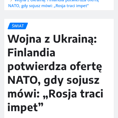
NATO, gdy sojusz mówi: „Rosja traci impet”
ŚWIAT
Wojna z Ukrainą:
Finlandia
potwierdza ofertę
NATO, gdy sojusz
mówi: „Rosja traci
impet”