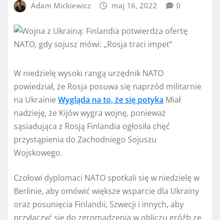
Adam Mickiewicz
maj 16, 2022
0
W niedzielę wysoki rangą urzędnik NATO
powiedział, że Rosja posuwa się naprzód militarnie
na Ukrainie
Wygląda na to, że się potyka
Miał
nadzieję, że Kijów wygra wojnę, ponieważ
sąsiadująca z Rosją Finlandia ogłosiła chęć
przystąpienia do Zachodniego Sojuszu
Wojskowego.
Czołowi dyplomaci NATO spotkali się w niedzielę w
Berlinie, aby omówić większe wsparcie dla Ukrainy
oraz posunięcia Finlandii, Szwecji i innych, aby
przyłączyć się do zgromadzenia w obliczu gróźb ze