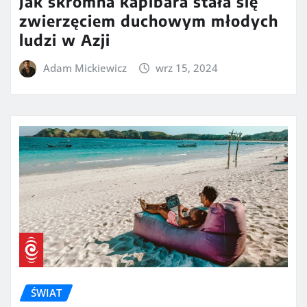
Jak skromna kapibara stała się
zwierzęciem duchowym młodych
ludzi w Azji
Adam Mickiewicz
wrz 15, 2024
ŚWIAT