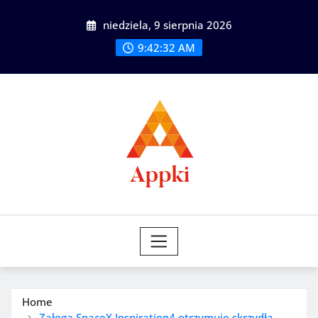
Skip
niedziela, 9 sierpnia 2026
to
content
9:42:34 AM
Home
Załoga SpaceX Inspiration4 otrzymuje skrzydła