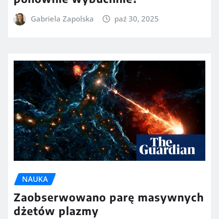
Gabriela Zapolska
paź 30, 2025
NAUKA
Zaobserwowano parę masywnych
dżetów plazmy