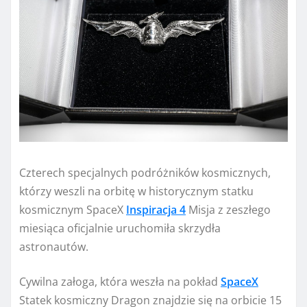
Czterech specjalnych podróżników kosmicznych,
którzy weszli na orbitę w historycznym statku
kosmicznym SpaceX
Inspiracja 4
Misja z zeszłego
miesiąca oficjalnie uruchomiła skrzydła
astronautów.
Cywilna załoga, która weszła na pokład
SpaceX
Statek kosmiczny Dragon znajdzie się na orbicie 15