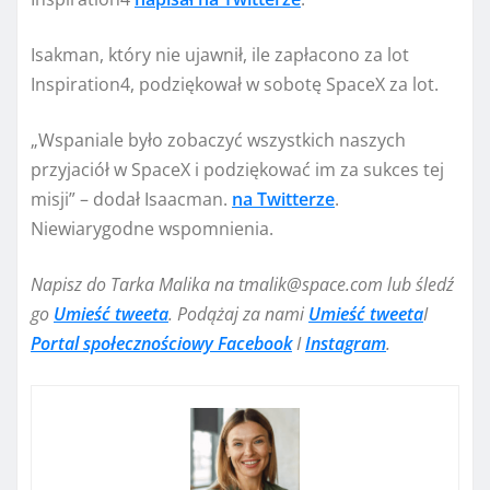
Isakman, który nie ujawnił, ile zapłacono za lot
Inspiration4, podziękował w sobotę SpaceX za lot.
„Wspaniale było zobaczyć wszystkich naszych
przyjaciół w SpaceX i podziękować im za sukces tej
misji” – dodał Isaacman.
na Twitterze
.
Niewiarygodne wspomnienia.
Napisz do Tarka Malika na
tmalik@space.com
lub śledź
go
Umieść tweeta
. Podążaj za nami
Umieść tweeta
I
Portal społecznościowy Facebook
I
Instagram
.