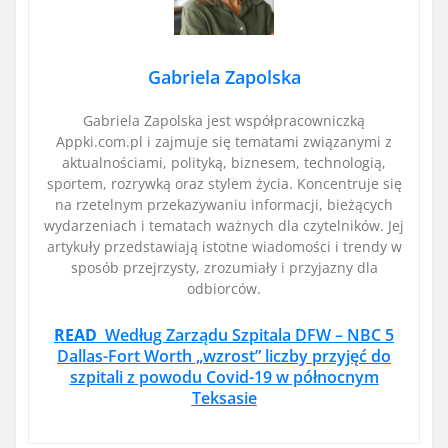
Gabriela Zapolska
Gabriela Zapolska jest współpracowniczką
Appki.com.pl i zajmuje się tematami związanymi z
aktualnościami, polityką, biznesem, technologią,
sportem, rozrywką oraz stylem życia. Koncentruje się
na rzetelnym przekazywaniu informacji, bieżących
wydarzeniach i tematach ważnych dla czytelników. Jej
artykuły przedstawiają istotne wiadomości i trendy w
sposób przejrzysty, zrozumiały i przyjazny dla
odbiorców.
READ
Według Zarządu Szpitala DFW – NBC 5
Dallas-Fort Worth „wzrost” liczby przyjęć do
szpitali z powodu Covid-19 w północnym
Teksasie