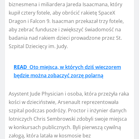
biznesmena i miliardera Jareda Isaacmana, który
kupił cztery fotele, aby obrócić rakietę SpaceX
Dragon i Falcon 9. Isaacman przekazał trzy fotele,
aby zebrać fundusze i zwiększyć świadomość na
badania nad rakiem dzieci prowadzone przez St.
Szpital Dziecięcy im. Judy.
READ
Oto miejsca, w których dziś wieczorem
będzie można zobaczyć zorzę polarną
Asystent Jude Physician i osoba, która przeżyła raka
kości w dzieciństwie, Arsenault reprezentowała
szpital podczas podróży. Proctor i inżynier danych
lotniczych Chris Sembrowski zdobyli swoje miejsca
w konkursach publicznych. Byli pierwszą cywilną
załogą, która latała w kosmosie bez