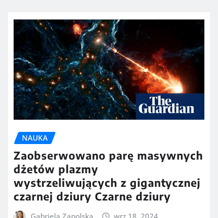
NAUKA
Zaobserwowano parę masywnych
dżetów plazmy
wystrzeliwujących z gigantycznej
czarnej dziury Czarne dziury
Gabriela Zapolska
wrz 18, 2024