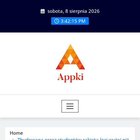
Skip
sobota, 8 sierpnia 2026
to
content
3:42:16 PM
Home
Zbudowana przez studentów rakieta leci wyżej niż