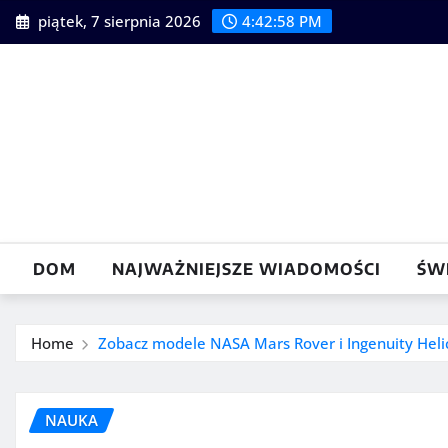
Skip
piątek, 7 sierpnia 2026
4:42:59 PM
to
content
DOM
NAJWAŻNIEJSZE WIADOMOŚCI
ŚW
Home
Zobacz modele NASA Mars Rover i Ingenuity Heli
NAUKA