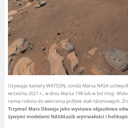
Używając kamery WATSON, sonda Marsa NASA uchwyciła t
września 2021 r., w dniu Marsa 198 lub w Sol misji. Wid
ramię robota do wiercenia próbek skał rdzeniowych. Ź
Trzymać
Mars
Obsesja jako wystawa objazdowa odwi
żywymi modelami
NASA
Łazik wytrwałości i helikop