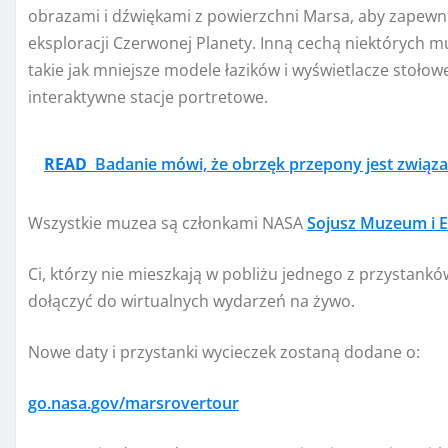
obrazami i dźwiękami z powierzchni Marsa, aby zapewni
eksploracji Czerwonej Planety. Inną cechą niektórych 
takie jak mniejsze modele łazików i wyświetlacze stołowe,
interaktywne stacje portretowe.
READ
Badanie mówi, że obrzęk przepony jest związ
Wszystkie muzea są członkami NASA
Sojusz Muzeum i E
Ci, którzy nie mieszkają w pobliżu jednego z przystankó
dołączyć do wirtualnych wydarzeń na żywo.
Nowe daty i przystanki wycieczek zostaną dodane o:
go.nasa.gov/marsrovertour