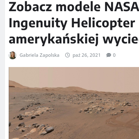
Zobacz modele NASA 
Ingenuity Helicopter
amerykańskiej wycie
Gabriela Zapolska
paź 26, 2021
0