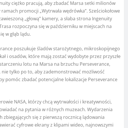
ity ciężko pracują, aby zbadać Marsa setki milionów
 w ramach promocji „Wytrwała wędrówka”. Sześciokołowe
awieszoną „głową” kamery, a słaba strona Ingenuity
 Trasa rozpoczyna się w październiku w miejscach na
ę w głąb lądu.
erance poszukuje śladów starożytnego, mikroskopijnego
kał i osadów, które mają zostać wydobyte przez przyszłe
starczeniu lotu na Marsa na brzuchu Perseverance,
w, nie tylko po to, aby zademonstrować możliwość
by pomóc zbadać potencjalne lokalizacje Perseverance
rowie NASA, którzy chcą wytrwałości i kreatywności,
powiadać na pytania w różnych muzeach. Wydarzenia
h zbiegających się z pierwszą rocznicą lądowania
awierać cyfrowe ekrany z klipami wideo, najnowszymi