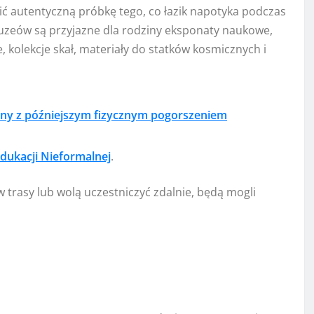
ć autentyczną próbkę tego, co łazik napotyka podczas
muzeów są przyjazne dla rodziny eksponaty naukowe,
 kolekcje skał, materiały do ​​statków kosmicznych i
any z późniejszym fizycznym pogorszeniem
dukacji Nieformalnej
.
w trasy lub wolą uczestniczyć zdalnie, będą mogli