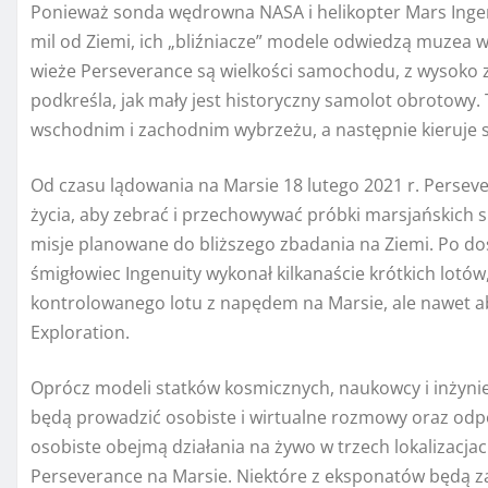
Ponieważ sonda wędrowna NASA i helikopter Mars Ingenu
mil od Ziemi, ich „bliźniacze” modele odwiedzą muzea
wieże Perseverance są wielkości samochodu, z wysoko z
podkreśla, jak mały jest historyczny samolot obrotowy.
wschodnim i zachodnim wybrzeżu, a następnie kieruje si
Od czasu lądowania na Marsie 18 lutego 2021 r. Persev
życia, aby zebrać i przechowywać próbki marsjańskich s
misje planowane do bliższego zbadania na Ziemi. Po do
śmigłowiec Ingenuity wykonał kilkanaście krótkich lotó
kontrolowanego lotu z napędem na Marsie, ale nawet a
Exploration.
Oprócz modeli statków kosmicznych, naukowcy i inżynie
będą prowadzić osobiste i wirtualne rozmowy oraz od
osobiste obejmą działania na żywo w trzech lokalizacjac
Perseverance na Marsie. Niektóre z eksponatów będą z