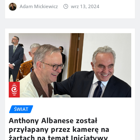
Adam Mickiewicz
wrz 13, 2024
ŚWIAT
Anthony Albanese został
przyłapany przez kamerę na
żartach na temat Inicjatywy