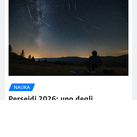
NAUKA
Perseidi 2026: uno degli
spettacoli astronomici più attesi
degli ultimi anni illuminerà il cielo
d’agosto
Henryk Sienkiewicz
lip 20, 2026