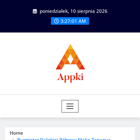
Skip
poniedziałek, 10 sierpnia 2026
to
content
3:27:03 AM
Home
Burmistrz Dalekiej Północy Moko Tepanya