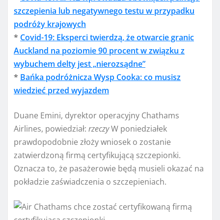
szczepienia lub negatywnego testu w przypadku
podróży krajowych
*
Covid-19: Eksperci twierdzą, że otwarcie granic
Auckland na poziomie 90 procent w związku z
wybuchem delty jest „nierozsądne”
*
Bańka podróżnicza Wysp Cooka: co musisz
wiedzieć przed wyjazdem
Duane Emini, dyrektor operacyjny Chathams
Airlines, powiedział:
rzeczy
W poniedziałek
prawdopodobnie złoży wniosek o zostanie
zatwierdzoną firmą certyfikującą szczepionki.
Oznacza to, że pasażerowie będą musieli okazać na
pokładzie zaświadczenia o szczepieniach.