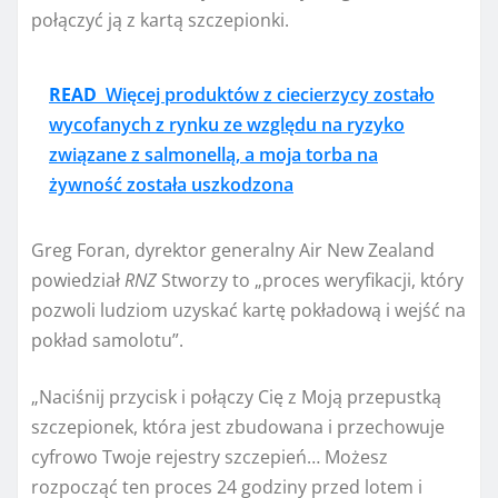
połączyć ją z kartą szczepionki.
READ
Więcej produktów z ciecierzycy zostało
wycofanych z rynku ze względu na ryzyko
związane z salmonellą, a moja torba na
żywność została uszkodzona
Greg Foran, dyrektor generalny Air New Zealand
powiedział
RNZ
Stworzy to „proces weryfikacji, który
pozwoli ludziom uzyskać kartę pokładową i wejść na
pokład samolotu”.
„Naciśnij przycisk i połączy Cię z Moją przepustką
szczepionek, która jest zbudowana i przechowuje
cyfrowo Twoje rejestry szczepień… Możesz
rozpocząć ten proces 24 godziny przed lotem i