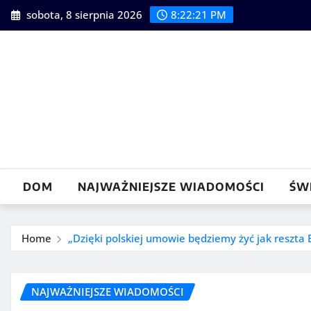
Skip
sobota, 8 sierpnia 2026
8:22:22 PM
to
content
DOM
NAJWAŻNIEJSZE WIADOMOŚCI
ŚW
Home
„Dzięki polskiej umowie będziemy żyć jak reszta 
NAJWAŻNIEJSZE WIADOMOŚCI