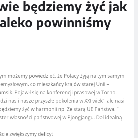
wie będziemy żyć jak
 daleko powinniśmy
órym możemy powiedzieć, że Polacy żyją na tym samym
ysłowym, co mieszkańcy krajów starej Unii –
msik. Pojawił się na konferencji prasowej w Torno.
zi nas i nasze przyszłe pokolenia w XXI wiek”, ale nasi
e będziemy żyć w harmonii np. Ze starą UE Państwa. ”
ter własności państwowej w Pjongjangu. Dał idealną
ście zwiększymy deficyt