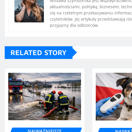
Wisława Szymborska jest współpracownicz
aktualnościami, polityką, biznesem, techn
się na rzetelnym przekazywaniu informac
czytelników. Jej artykuły przedstawiają i
przyjazny dla odbiorców.
RELATED STORY
NAJWAŻNIEJSZE
NAJWAŻ