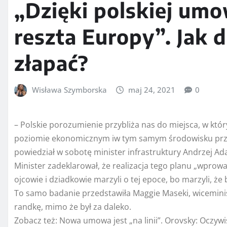
„Dzięki polskiej umo
reszta Europy”. Jak
złapać?
Wisława Szymborska
maj 24, 2021
0
– Polskie porozumienie przybliża nas do miejsca, w kt
poziomie ekonomicznym iw tym samym środowisku przem
powiedział w sobotę minister infrastruktury Andrzej Ada
Minister zadeklarował, że realizacja tego planu „wprowad
ojcowie i dziadkowie marzyli o tej epoce, bo marzyli, ż
To samo badanie przedstawiła Maggie Maseki, wiceminis
randkę, mimo że był za daleko.
Zobacz też:
Nowa umowa jest „na linii”. Orovsky: Oczywi