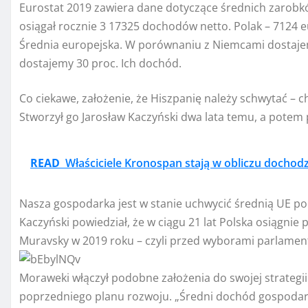
Eurostat 2019 zawiera dane dotyczące średnich zarobk
osiągał rocznie 3 17325 dochodów netto. Polak – 7124 e
Średnia europejska. W porównaniu z Niemcami dostajemy
dostajemy 30 proc. Ich dochód.
Co ciekawe, założenie, że Hiszpanię należy schwytać – 
Stworzył go Jarosław Kaczyński dwa lata temu, a potem p
READ
Właściciele Kronospan stają w obliczu dochodz
Nasza gospodarka jest w stanie uchwycić średnią UE po
Kaczyński powiedział, że w ciągu 21 lat Polska osiągni
Muravsky w 2019 roku – czyli przed wyborami parlamen
Moraweki włączył podobne założenia do swojej strategi
poprzedniego planu rozwoju. „Średni dochód gospodar