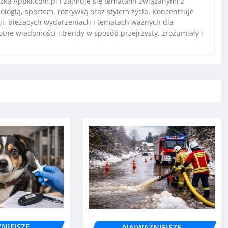
ką Appki.com.pl i zajmuje się tematami związanymi z
ologią, sportem, rozrywką oraz stylem życia. Koncentruje
ji, bieżących wydarzeniach i tematach ważnych dla
stotne wiadomości i trendy w sposób przejrzysty, zrozumiały i
NIEJSZE
NAJWAŻNIEJSZE