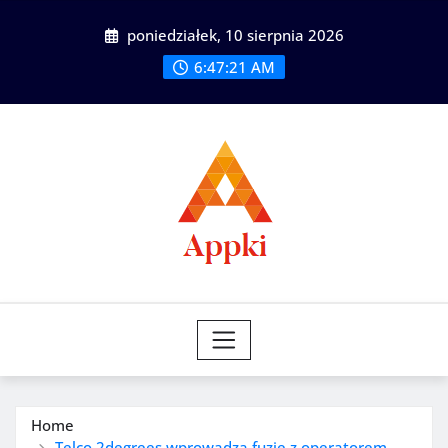
Skip
poniedziałek, 10 sierpnia 2026
to
content
6:47:22 AM
Home
Telco 2degrees wprowadza fuzję z operatorem