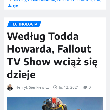
dzieje
TECHNOLOGIA
Według Todda
Howarda, Fallout
TV Show wciąż się
dzieje
Henryk Sienkiewicz
lis 12, 2021
0