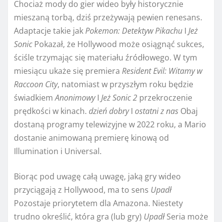
Chociaż mody do gier wideo były historycznie
mieszaną torbą, dziś przeżywają pewien renesans.
Adaptacje takie jak
Pokemon: Detektyw Pikachu
I
Jeż
Sonic
Pokazał, że Hollywood może osiągnąć sukces,
ściśle trzymając się materiału źródłowego. W tym
miesiącu ukaże się premiera
Resident Evil: Witamy w
Raccoon City
, natomiast w przyszłym roku będzie
świadkiem
Anonimowy
I
Jeż Sonic 2
przekroczenie
prędkości w kinach.
dzień dobry
I
ostatni z nas
Obaj
dostaną programy telewizyjne w 2022 roku, a Mario
dostanie animowaną premierę kinową od
Illumination i Universal.
Biorąc pod uwagę całą uwagę, jaką gry wideo
przyciągają z Hollywood, ma to sens
Upadł
Pozostaje priorytetem dla Amazona. Niestety
trudno określić, która gra (lub gry)
Upadł
Seria może