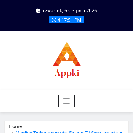
Skip
czwartek, 6 sierpnia 2026
to
content
4:17:53 PM
Home
Według Todda Howarda, Fallout TV Show wciąż się