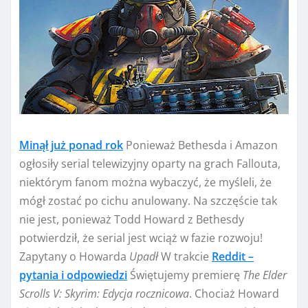
Minął już ponad rok
Ponieważ Bethesda i Amazon
ogłosiły serial telewizyjny oparty na grach Fallouta,
niektórym fanom można wybaczyć, że myśleli, że
mógł zostać po cichu anulowany. Na szczęście tak
nie jest, ponieważ Todd Howard z Bethesdy
potwierdził, że serial jest wciąż w fazie rozwoju!
Zapytany o Howarda
Upadł
W trakcie
Reddit –
pytania i odpowiedzi
Świętujemy premierę
The Elder
Scrolls V: Skyrim: Edycja rocznicowa
. Chociaż Howard