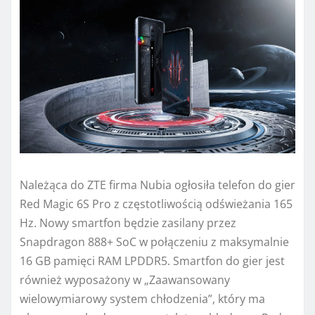
Należąca do ZTE firma Nubia ogłosiła telefon do gier
Red Magic 6S Pro z częstotliwością odświeżania 165
Hz. Nowy smartfon będzie zasilany przez
Snapdragon 888+ SoC w połączeniu z maksymalnie
16 GB pamięci RAM LPDDR5. Smartfon do gier jest
również wyposażony w „Zaawansowany
wielowymiarowy system chłodzenia”, który ma