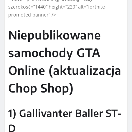
szerokość=”1440″ height=”220″ alt=”fortnite-
promoted-banner” />
Niepublikowane
samochody GTA
Online (aktualizacja
Chop Shop)
1) Gallivanter Baller ST-
D