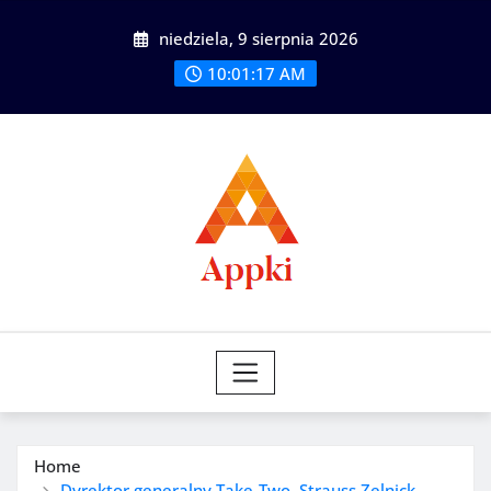
Skip
niedziela, 9 sierpnia 2026
to
content
10:01:18 AM
Home
Dyrektor generalny Take-Two, Strauss Zelnick,