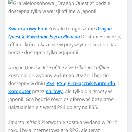
Kwadratowy Enix
Zostało to ogłoszone
Dragon
Quest X: Powstanie Pięciu Plemion
Dostaniesz wersję
offline, która ukaże się w przyszłym roku, chociaż
będzie dostępna tylko w Japonii.
Dragon Quest X: Rise of the Five Tribes jest offline
Zostanie on wydany 26 lutego 2022 r. i będzie
dostępny w dniu
PS4
I
PS5
I
Przełącznik Nintendo
, I
Komputer
przez
parowy
, ale tylko dla graczy w
Japonii. Gra będzie również oferować bezpłatne
uaktualnienie z wersji PS4 do gry na PS5.
Smocza misja X
Pierwotnie została wydana w 2012
roku i była internetową grą RPG, ale teraz