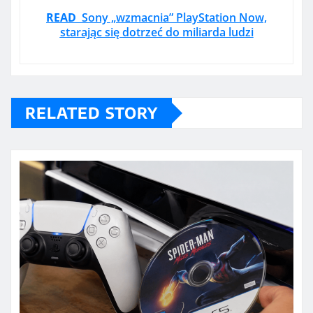
READ
Sony „wzmacnia” PlayStation Now,
starając się dotrzeć do miliarda ludzi
RELATED STORY