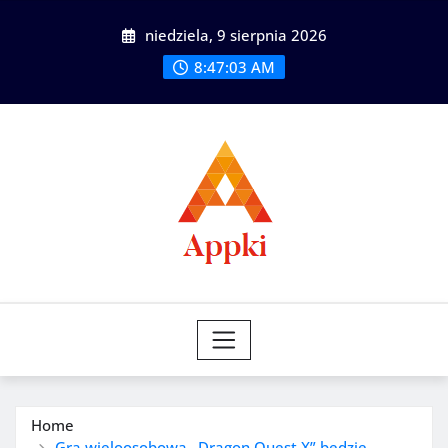
Skip
niedziela, 9 sierpnia 2026
to
content
8:47:05 AM
Home
Gra wieloosobowa „Dragon Quest X” będzie