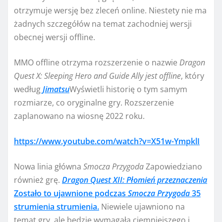
otrzymuje wersję bez zleceń online. Niestety nie ma
żadnych szczegółów na temat zachodniej wersji
obecnej wersji offline.
MMO offline otrzyma rozszerzenie o nazwie
Dragon
Quest X: Sleeping Hero and Guide Ally jest offline
, który
według
Jimatsu
Wyświetli historię o tym samym
rozmiarze, co oryginalne gry. Rozszerzenie
zaplanowano na wiosnę 2022 roku.
https://www.youtube.com/watch?v=X51w-YmpklI
Nowa linia główna
Smocza Przygoda
Zapowiedziano
również grę.
Dragon Quest XII: Płomień przeznaczenia
Zostało to ujawnione podczas
Smocza Przygoda
35
strumienia strumienia.
Niewiele ujawniono na
temat gry, ale będzie wymagała ciemniejszego i