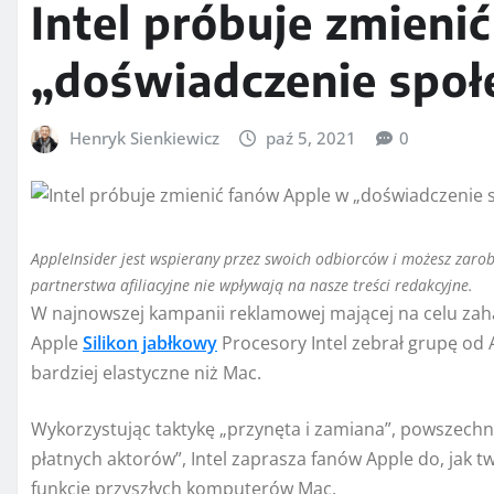
Intel próbuje zmieni
„doświadczenie społ
Henryk Sienkiewicz
paź 5, 2021
0
AppleInsider jest wspierany przez swoich odbiorców i możesz zarob
partnerstwa afiliacyjne nie wpływają na nasze treści redakcyjne.
W najnowszej kampanii reklamowej mającej na celu za
Apple
Silikon jabłkowy
Procesory Intel zebrał grupę od 
bardziej elastyczne niż Mac.
Wykorzystując taktykę „przynęta i zamiana”, powszechn
płatnych aktorów”, Intel zaprasza fanów Apple do, jak t
funkcje przyszłych komputerów Mac.