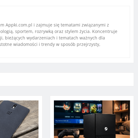
em Appki.com.pl i zajmuje się tematami związanymi z
ologią, sportem, rozrywką oraz stylem życia. Koncentruje
ji, bieżących wydarzeniach i tematach ważnych dla
istotne wiadomości i trendy w sposób przejrzysty,