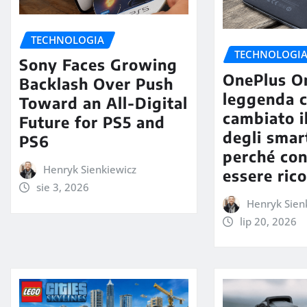
TECHNOLOGIA
TECHNOLOGI
Sony Faces Growing
OnePlus On
Backlash Over Push
leggenda 
Toward an All-Digital
cambiato i
Future for PS5 and
degli smar
PS6
perché con
Henryk Sienkiewicz
essere ric
sie 3, 2026
Henryk Sien
lip 20, 2026