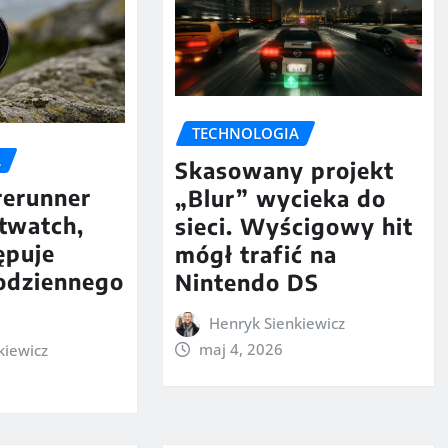
TECHNOLOGIA
A
Skasowany projekt
rerunner
„Blur” wycieka do
twatch,
sieci. Wyścigowy hit
ępuje
mógł trafić na
codziennego
Nintendo DS
Henryk Sienkiewicz
maj 4, 2026
kiewicz