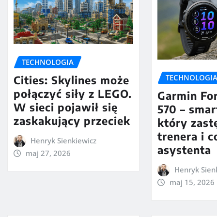
TECHNOLOGIA
TECHNOLOGI
Cities: Skylines może
połączyć siły z LEGO.
Garmin Fo
W sieci pojawił się
570 – smar
zaskakujący przeciek
który zast
trenera i 
Henryk Sienkiewicz
asystenta
maj 27, 2026
Henryk Sien
maj 15, 2026