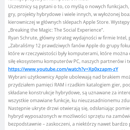
Uczestnicy są pytani o to, co myślą o nowych funkcjach,
gry, projekty hybrydowe i wiele innych, w wyłożonej boa
kierowniczej w głównych sklepach Apple Store. Występy 
„Breaking the Magic: The Social Experience”.
Ryan Schrute, główny strateg wydajności w firmie Intel,
„Zabraliśmy 12 prawdziwych fanów Apple do grupy fok
które w rzeczywistości były komputerami, które można 
siłę ekosystemu komputerów PC, naszych partnerów i tec
https://www.youtube.com/watch?v=Xp0xzapm-zY
Wybrani użytkownicy Apple ubolewają nad brakiem mo
przydziałem pamięci RAM i rzadkim katalogiem gier, pod
składane konstrukcje hybrydowe, są uznawane za interes
wszystkie omawiane funkcje, ku nieuzasadnionemu zd
Następnie ukryte drzwi otwierają się, odsłaniając pom
hybryd wyposażonych w możliwości sprzętu na zamówien
bezpodstawnie – zaskoczeni, a niektórzy nawet bardzo