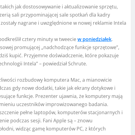
 takich jak dostosowywanie i aktualizowanie sprzętu,
zerią sali przypominającej sale spotkań dla kadry
zostały nagrane i uwzględnione w nowej reklamie Intela
 podkreślił cztery minuty w tweecie
w poniedziałek
.
usowej promującej „nadchodzące funkcje sprzętowe”,
dziś kupić. Przyjemne doświadczenie, które pokazuje
hnologii Intela” – powiedział Schrute.
żliwości rozbudowy komputera Mac, a mianowicie
czas gdy nowe dodatki, takie jak ekrany dotykowe i
ujące funkcje. Prezenter ujawnia, że ​​komputery mają
umieniu uczestników improwizowanego badania.
ieszczenie pełne laptopów, komputerów stacjonarnych i
ie podczas sesji. Fani Apple są – znowu
 płodni, widząc gamę komputerów PC, z których