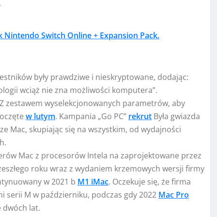
.
k Nintendo Switch Online + Expansion Pack.
zestników były prawdziwe i nieskryptowane, dodając:
nologii wciąż nie zna możliwości komputera”.
Z zestawem wyselekcjonowanych parametrów, aby
poczęte
w lutym
. Kampania „Go PC”
rekrut
Była gwiazda
ze Mac, skupiając się na wszystkim, od wydajności
h.
uterów Mac z procesorów Intela na zaprojektowane przez
ec zeszłego roku wraz z wydaniem krzemowych wersji firmy
ontynuowany w 2021 b
M1 iMac
. Oczekuje się, że firma
i serii M w październiku, podczas gdy 2022
Mac Pro
 dwóch lat.