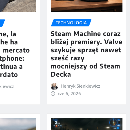
TECHNOLOGIA
A
Steam Machine coraz
e, la
bliżej premiery. Valve
che ha
szykuje sprzęt nawet
l mercato
sześć razy
tphone:
mocniejszy od Steam
tinua a
Decka
ordato
Henryk Sienkiewicz
kiewicz
cze 6, 2026