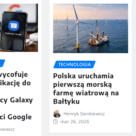
A
TECHNOLOGIA
ycofuje
Polska uruchamia
ikację do
pierwszą morską
farmę wiatrową na
cy Galaxy
Bałtyku
Henryk Sienkiewicz
i Google
mar 26, 2026
kiewicz