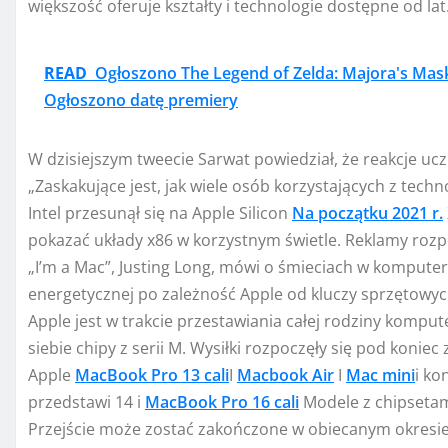
większość oferuje kształty i technologie dostępne od lat
READ
Ogłoszono The Legend of Zelda: Majora's Mas
Ogłoszono datę premiery
W dzisiejszym tweecie Sarwat powiedział, że reakcje uc
„Zaskakujące jest, jak wiele osób korzystających z tech
Intel przesunął się na Apple Silicon
Na początku 2021 r.
pokazać układy x86 w korzystnym świetle. Reklamy roz
„I’m a Mac”, Justing Long, mówi o śmieciach w komputer
energetycznej po zależność Apple od kluczy sprzętowyc
Apple jest w trakcie przestawiania całej rodziny komp
siebie chipy z serii M. Wysiłki rozpoczęły się pod koni
Apple
MacBook Pro 13 cali
I
Macbook Air
I
Mac mini
i k
przedstawi 14 i
MacBook Pro 16 cali
Modele z chipsetam
Przejście może zostać zakończone w obiecanym okresie