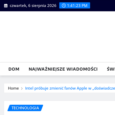
Skip
czwartek, 6 sierpnia 2026
1:41:24 PM
to
content
DOM
NAJWAŻNIEJSZE WIADOMOŚCI
ŚW
Home
Intel próbuje zmienić fanów Apple w „doświadcz
TECHNOLOGIA