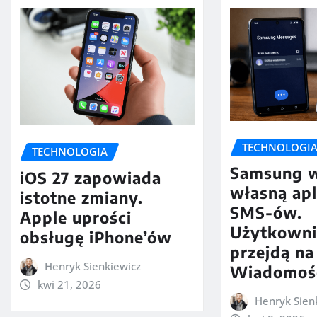
TECHNOLOGI
TECHNOLOGIA
Samsung w
iOS 27 zapowiada
własną apl
istotne zmiany.
SMS-ów.
Apple uprości
Użytkowni
obsługę iPhone’ów
przejdą na
Henryk Sienkiewicz
Wiadomośc
kwi 21, 2026
Henryk Sien