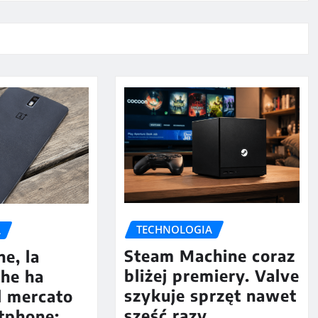
TECHNOLOGIA
A
Steam Machine coraz
e, la
bliżej premiery. Valve
che ha
szykuje sprzęt nawet
l mercato
sześć razy
tphone: