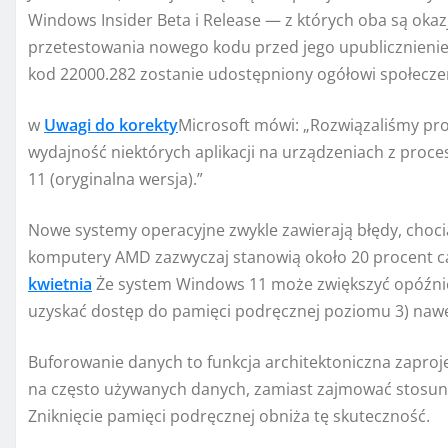
Windows Insider Beta i Release — z których oba są oka
przetestowania nowego kodu przed jego upublicznienie
kod 22000.282 zostanie udostępniony ogółowi społecze
w
Uwagi do korekty
Microsoft mówi: „Rozwiązaliśmy pr
wydajność niektórych aplikacji na urządzeniach z pro
11 (oryginalna wersja).”
Nowe systemy operacyjne zwykle zawierają błędy, choci
komputery AMD zazwyczaj stanowią około 20 procent
kwietnia
Że system Windows 11 może zwiększyć opóźnie
uzyskać dostęp do pamięci podręcznej poziomu 3) nawe
Buforowanie danych to funkcja architektoniczna zaproj
na często używanych danych, zamiast zajmować stosunk
Zniknięcie pamięci podręcznej obniża tę skuteczność.