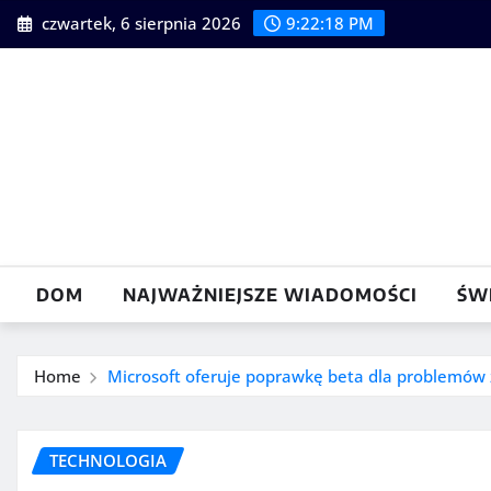
Skip
czwartek, 6 sierpnia 2026
9:22:19 PM
to
content
DOM
NAJWAŻNIEJSZE WIADOMOŚCI
ŚW
Home
Microsoft oferuje poprawkę beta dla problemów
TECHNOLOGIA