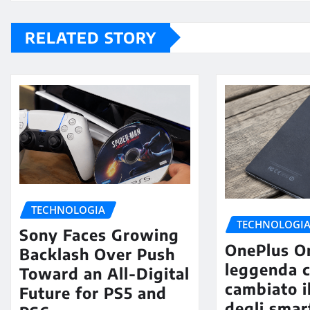
RELATED STORY
TECHNOLOGIA
TECHNOLOGI
Sony Faces Growing
OnePlus On
Backlash Over Push
leggenda 
Toward an All-Digital
cambiato i
Future for PS5 and
degli smar