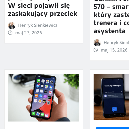
W sieci pojawił się
570 – smar
zaskakujący przeciek
który zast
trenera i 
Henryk Sienkiewicz
asystenta
maj 27, 2026
Henryk Sien
maj 15, 2026