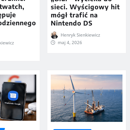
twatch,
sieci. Wyścigowy hit
ępuje
mógł trafić na
codziennego
Nintendo DS
Henryk Sienkiewicz
maj 4, 2026
kiewicz