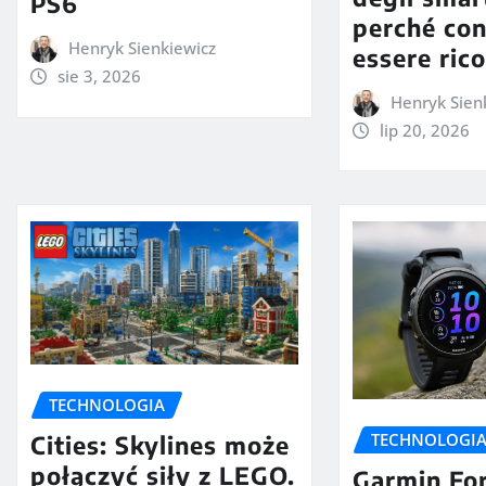
PS6
perché con
Henryk Sienkiewicz
essere ric
sie 3, 2026
Henryk Sien
lip 20, 2026
TECHNOLOGIA
TECHNOLOGI
Cities: Skylines może
połączyć siły z LEGO.
Garmin Fo