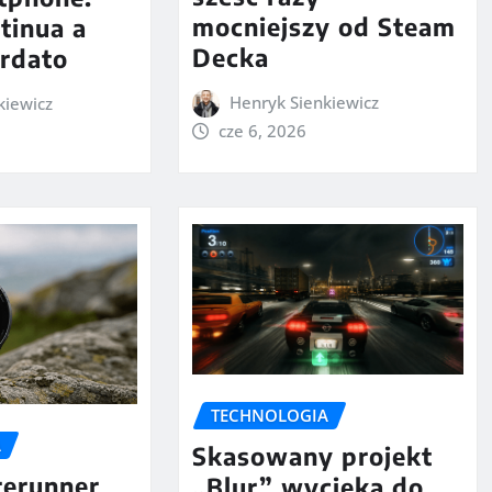
mocniejszy od Steam
tinua a
Decka
ordato
Henryk Sienkiewicz
kiewicz
cze 6, 2026
TECHNOLOGIA
A
Skasowany projekt
rerunner
„Blur” wycieka do