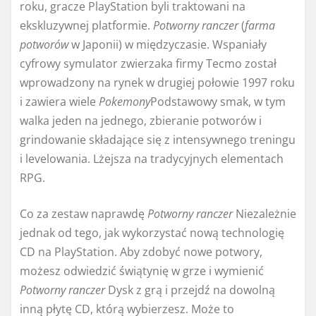
roku, gracze PlayStation byli traktowani na
ekskluzywnej platformie.
Potworny ranczer
(
farma
potworów
w Japonii) w międzyczasie. Wspaniały
cyfrowy symulator zwierzaka firmy Tecmo został
wprowadzony na rynek w drugiej połowie 1997 roku
i zawiera wiele
Pokemony
Podstawowy smak, w tym
walka jeden na jednego, zbieranie potworów i
grindowanie składające się z intensywnego treningu
i levelowania. Lżejsza na tradycyjnych elementach
RPG.
Co za zestaw naprawdę
Potworny ranczer
Niezależnie
jednak od tego, jak wykorzystać nową technologię
CD na PlayStation. Aby zdobyć nowe potwory,
możesz odwiedzić świątynię w grze i wymienić
Potworny ranczer
Dysk z grą i przejdź na dowolną
inną płytę CD, którą wybierzesz. Może to