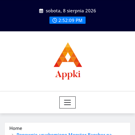
Skip
sobota, 8 sierpnia 2026
to
content
2:52:10 PM
Home
Ponownie uruchomiono Monster Rancher na