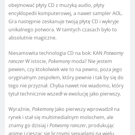
obejmować płyty CD z muzyką audio, płyty
encyklopedii komputerowej, a nawet sampler AOL.
Gra następnie zeskanuje twoją płytę CD i wykryje
unikalnego potwora. W tamtych czasach było to
absolutnie magiczne.
Niesamowita technologia CD na bok: KAN
Potworny
ranczer
W istocie,
Pokemony
moda? Nie jestem
pewien, czy ktokolwiek wie to na pewno, poza jego
oryginalnym zespołem, który pewnie i tak by się do
tego nie przyznał. Chyba nawet nie wiadomo, który
tytuł technicznie wszedł w ewolucję jako pierwszy.
Wyraźnie,
Pokemony
Jako pierwszy wprowadził na
rynek i stał się multimedialnym molochem, ale
znamy go dzisiaj i
Potworny ranczer
, produkując
anime i ciesząc się licznymi sequelami na wielu