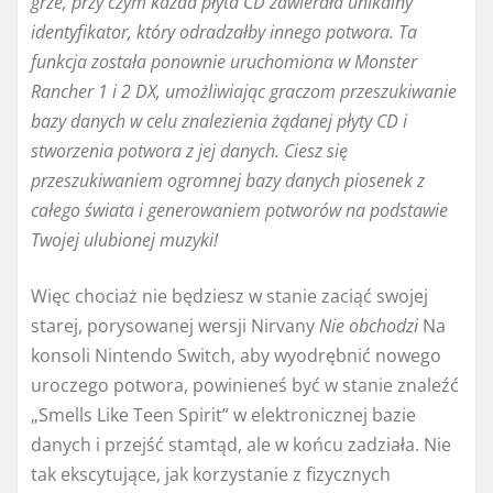
grze, przy czym każda płyta CD zawierała unikalny
identyfikator, który odradzałby innego potwora. Ta
funkcja została ponownie uruchomiona w Monster
Rancher 1 i 2 DX, umożliwiając graczom przeszukiwanie
bazy danych w celu znalezienia żądanej płyty CD i
stworzenia potwora z jej danych. Ciesz się
przeszukiwaniem ogromnej bazy danych piosenek z
całego świata i generowaniem potworów na podstawie
Twojej ulubionej muzyki!
Więc chociaż nie będziesz w stanie zaciąć swojej
starej, porysowanej wersji Nirvany
Nie obchodzi
Na
konsoli Nintendo Switch, aby wyodrębnić nowego
uroczego potwora, powinieneś być w stanie znaleźć
„Smells Like Teen Spirit” w elektronicznej bazie
danych i przejść stamtąd, ale w końcu zadziała. Nie
tak ekscytujące, jak korzystanie z fizycznych