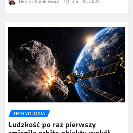
Henryk Sienkiewicz
mar 26, 2026
TECHNOLOGIA
Ludzkość po raz pierwszy
zmieniła orbitę obiektu wokół