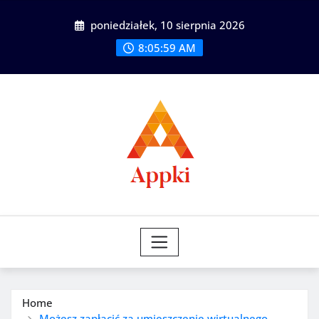
Skip
poniedziałek, 10 sierpnia 2026
to
content
8:06:01 AM
Home
Możesz zapłacić za umieszczenie wirtualnego